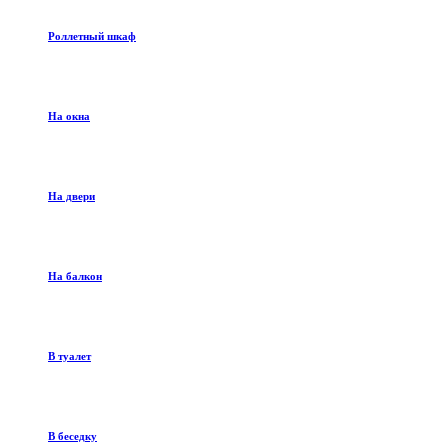
Роллетный шкаф
На окна
На двери
На балкон
В туалет
В беседку