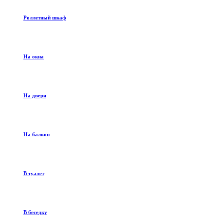
Роллетный шкаф
На окна
На двери
На балкон
В туалет
В беседку