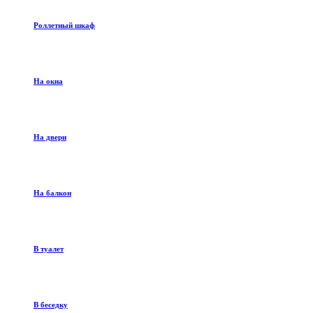
Роллетный шкаф
На окна
На двери
На балкон
В туалет
В беседку