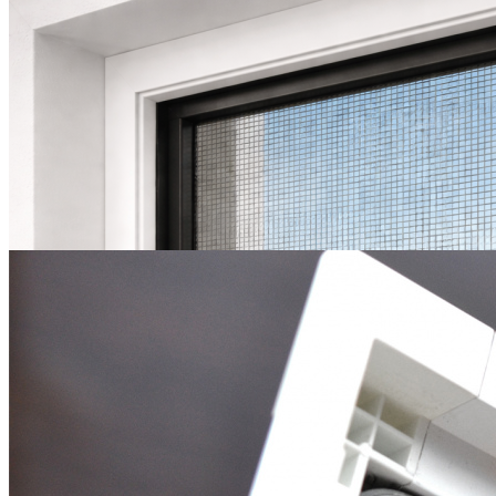
так же являются надёжным препятствием для тополиного
пуха, пыли, дождя и снега при проветривании. Москитные
сетки устанавливаются на пластиковые, деревянные и
алюминиевые окна.
Цена
3060
-7%
2850
₽
Подробнее
Калькулятор