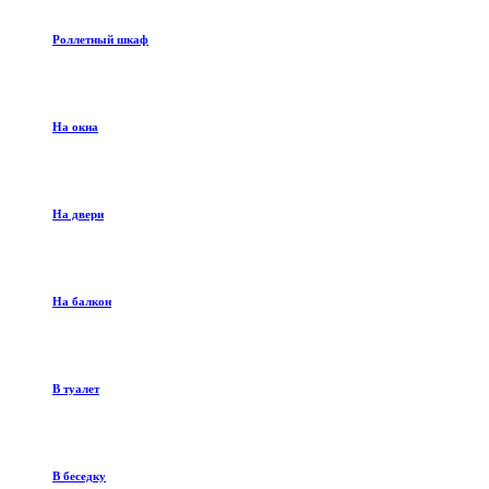
Роллетный шкаф
На окна
На двери
На балкон
В туалет
В беседку