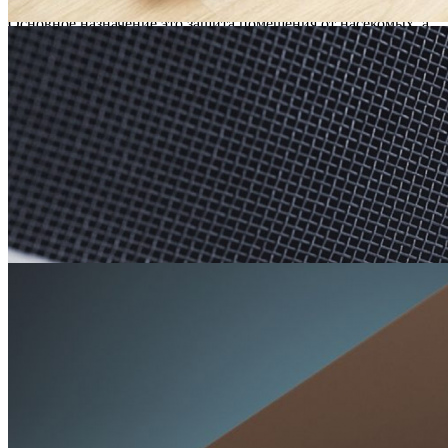
Основное назначение это защита помещения от насекомых, а
так же являются надёжным препятствием для тополиного
пуха, пыли, дождя и снега при проветривании. Москитные
сетки устанавливаются на пластиковые, деревянные и
алюминиевые окна.
Цена
1750
-7%
1630
₽
Подробнее
Калькулятор