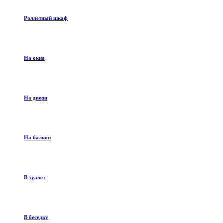
Роллетный шкаф
На окна
На двери
На балкон
В туалет
В беседку