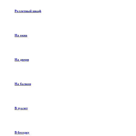
Роллетный шкаф
На окна
На двери
На балкон
В туалет
В беседку