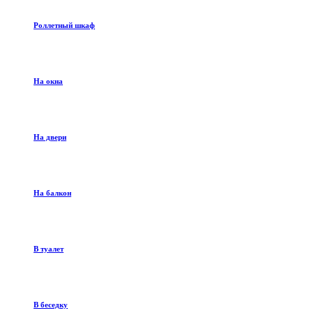
Роллетный шкаф
На окна
На двери
На балкон
В туалет
В беседку