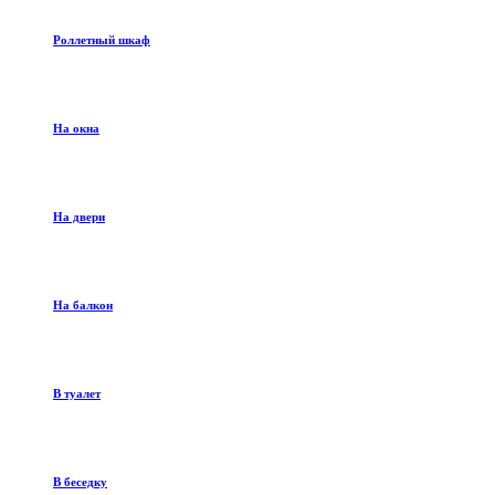
Роллетный шкаф
На окна
На двери
На балкон
В туалет
В беседку