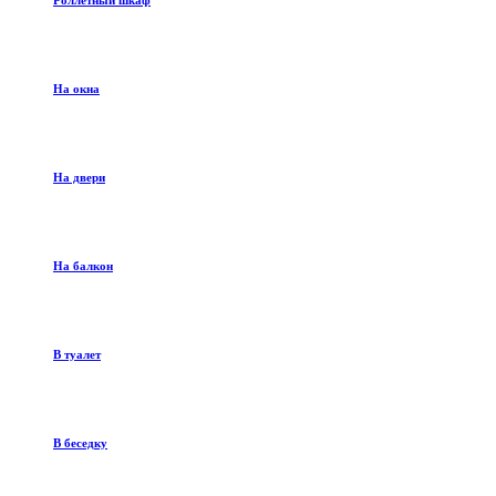
Роллетный шкаф
На окна
На двери
На балкон
В туалет
В беседку