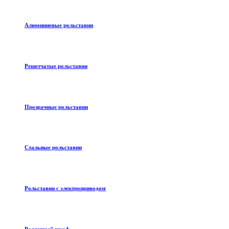
Алюминиевые рольставни
Решетчатые рольставни
Прозрачные рольставни
Стальные рольставни
Рольставни с электроприводом