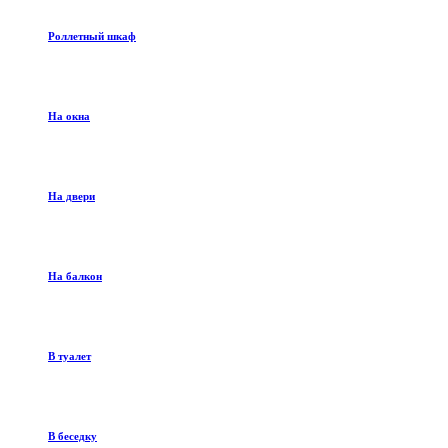
Роллетный шкаф
На окна
На двери
На балкон
В туалет
В беседку