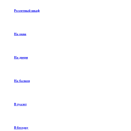
Роллетный шкаф
На окна
На двери
На балкон
В туалет
В беседку