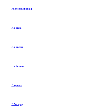
Роллетный шкаф
На окна
На двери
На балкон
В туалет
В беседку