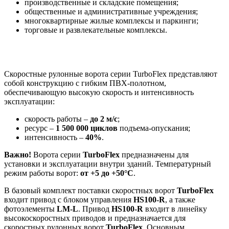
производственные и складские помещения;
общественные и административные учреждения;
многоквартирные жилые комплексы и паркинги;
торговые и развлекательные комплексы.
Скоростные рулонные ворота серии TurboFlex представляют
собой конструкцию с гибким ПВХ-полотном,
обеспечивающую высокую скорость и интенсивность
эксплуатации:
скорость работы –
до 2 м/с
;
ресурс –
1 500 000 циклов
подъема-опускания;
интенсивность –
40%
.
Важно!
Ворота серии
TurboFlex
предназначены для
установки и эксплуатации внутри зданий. Температурный
режим работы ворот:
от +5 до +50°С
.
В базовый комплект поставки скоростных ворот
TurboFlex
входит привод с блоком управления
HS100-R
, а также
фотоэлементы
LM-L
. Привод
HS100-R
входит в линейку
высокоскоростных приводов и предназначается для
скоростных рулонных ворот
TurboFlex
. Основным