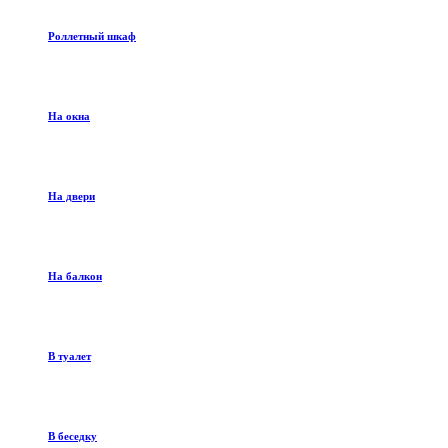
Роллетный шкаф
На окна
На двери
На балкон
В туалет
В беседку