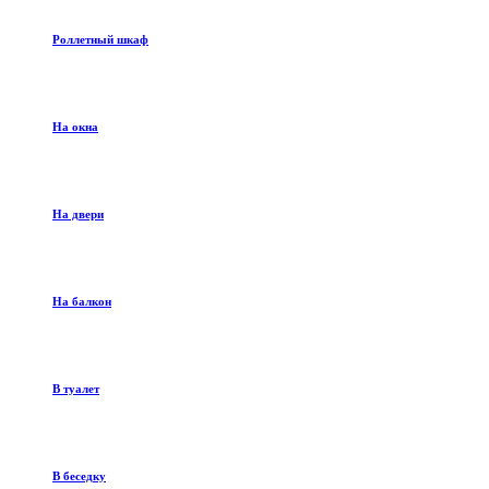
Роллетный шкаф
На окна
На двери
На балкон
В туалет
В беседку