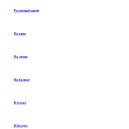
Роллетный шкаф
На окна
На двери
На балкон
В туалет
В беседку