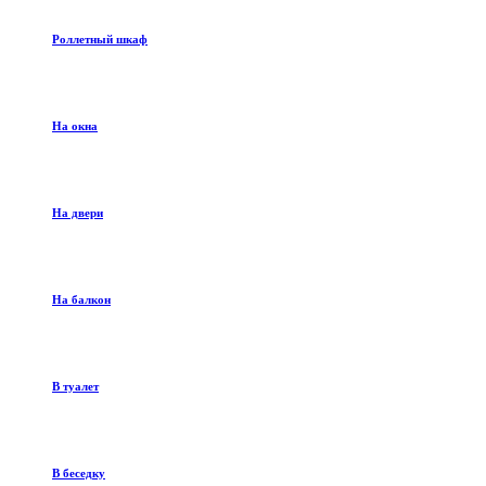
Роллетный шкаф
На окна
На двери
На балкон
В туалет
В беседку