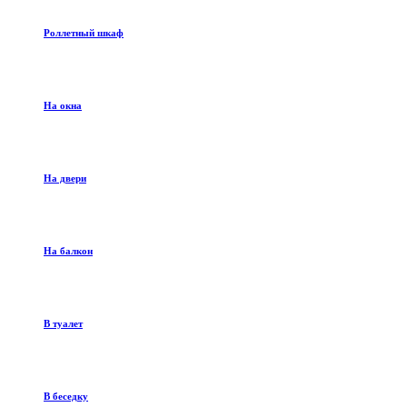
Роллетный шкаф
На окна
На двери
На балкон
В туалет
В беседку