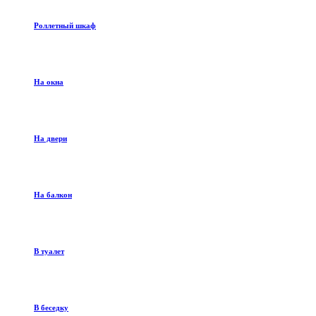
Роллетный шкаф
На окна
На двери
На балкон
В туалет
В беседку