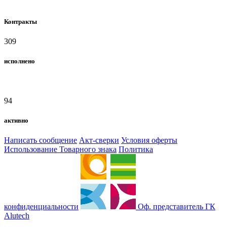
Контракты
309
исполнено
94
активно
Написать сообщение
Акт-сверки
Условия оферты
Использование Товарного знака
Политика
конфиденциальности
Оф. представитель ГК
Alutech